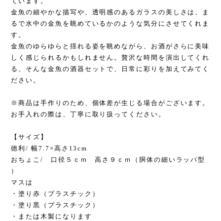
ています。
金魚の細やかな描写や、透明感のあるガラスの美しさは、ま
るで水中の金魚を眺めているかのような気分にさせてくれま
す。
金魚のゆらゆらと揺れる姿を眺めながら、お酒がさらに美味
しく感じられるかもしれません。贅沢な時間を演出してくれ
る、そんな金魚の酒器セットで、日常に彩りを加えてみてく
ださい。
※商品は手作りのため、個体差が生じる場合がございます。
お手入れの際は、丁寧に取り扱ってください。
【サイズ】
徳利/ 幅7.7×高さ13cm
おちょこ/ 口径５ｃｍ 高さ９ｃｍ（胴体の細いラッパ型
）
マスは
・塗り赤（プラスチック）
・塗り黒（プラスチック）
・または木製になります