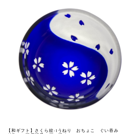
【和ギフト】さくら紋-1うねり おちょこ ぐい吞み