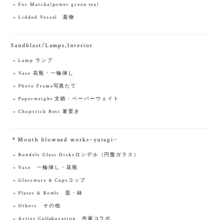
For Matcha(power green tea)
Lidded Vessel 蓋物
Sandblast/Lamps,Interior
Lamp ランプ
Vase 花瓶・一輪挿し
Photo Frame写真たて
Paperweight 文鎮・ペーパーウェイト
Chopstick Rest 箸置き
＊Mouth blowned works~yuragi~
Rondels Glass Disksロンデル（円盤ガラス）
Vase 一輪挿し・花瓶
Glassware & Cupsコップ
Plates & Bowls 皿・鉢
Others その他
Artist Collaboration 作家コラボ