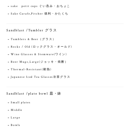
sake petit cups ぐい呑み・おちょこ
Sake Carafe,Pitcher 徳利・かたくち
Sandblast /Tumbler グラス
Tumblers & Beer（グラス）
Rocks / Old (ロックグラス・オールド)
Wine Glasses & Stemware(ワイン)
Beer Mugs,Large(ジョッキ・焼酎）
Thermal-Resistant(耐熱)
Japanese Iced Tea Glasses冷茶グラス
Sandblast /plate bowl 皿・鉢
Small plates
Middle
Large
Bowls