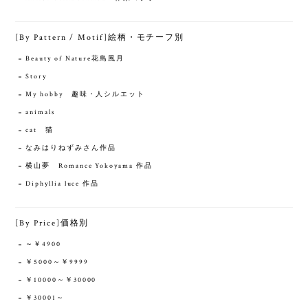
[By Pattern / Motif]絵柄・モチーフ別
Beauty of Nature花鳥風月
Story
My hobby 趣味・人シルエット
animals
cat 猫
なみはりねずみさん作品
横山夢 Romance Yokoyama 作品
Diphyllia luce 作品
[By Price]価格別
～￥4900
￥5000～￥9999
￥10000～￥30000
￥30001～