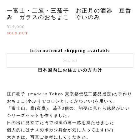
一富士・二鷹・三茄子 お正月の酒器 豆呑
み ガラスのおちょこ ぐいのみ
¥15,000
SOLD OUT
International shipping available
Sold out
日本国内にお住まいの方向け
江戸硝子（made in Tokyo 東京都伝統工芸品指定)の手作り
おちょこ(小ぶりでコロンとしてかわいい)を用いて、
「富士山、鷹(夜鷹)、茄子3個の、初夢に見たら縁起がいい
シリーズセットを作りました。
日の出に見立てた円で和風の統一感を持たせました
個人的にはナスのボカシ具合が気に入ってます(^^)
大きさは、写真ご参考にしてください。