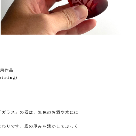
】使用作品
ainting)
「ガラス」の器は、無色のお酒や水にに
だわりです。底の厚みを活かしてぷっく