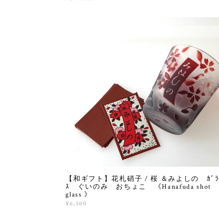
【和ギフト】花札硝子 / 桜 ＆みよしの ｶﾞ
ｽ ぐいのみ おちょこ 《Hanafuda shot
glass 》
¥6,500