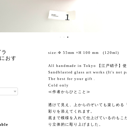
グラ
size:Φ 55mm ×H 100 mm (120ml)
におす
All handmade in Tokyo 【江戸硝子
Sandblasted glass art works (It's not p
The best for your gift .
Cold only
≪作者からひとこと≫
透けて見え、上からのぞいても楽しめる
彩りを添えてくれます。
底まで模様を入れて仕上げているのもこ
り立体的に彫り上げました。
able