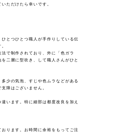
ていただけたら幸いです。
、ひとつひとつ職人が手作りしている伝
す。
技法で制作されており、外に「色ガラ
地を二層に型吹き、して職人さんがひと
、多少の気泡、すじや色ムラなどがある
で支障はございません。
つ違います。特に細部は都度改良を加え
。
ております。お時間に余裕をもってご注