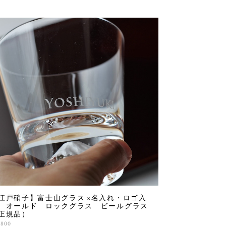
江戸硝子】富士山グラス ×名入れ・ロゴ入
 オールド ロックグラス ビールグラス
正規品）
,800