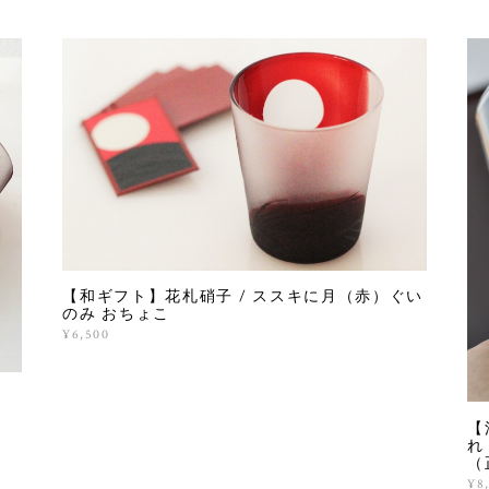
【和ギフト】花札硝子 / ススキに月（赤）ぐい
のみ おちょこ
¥6,500
ﾗ
【
れ
（
¥8