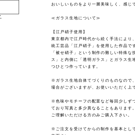
おいしいものをより一層美味しく、感じ
け
≪ガラス生地について≫
【江戸硝子使用】
東京都内で江戸時代から続く手法により
統工芸品「江戸硝子」を使用した作品で
「被せ硝子」という制作の難しい特殊な
ス」と内側に「透明ガラス」とガラス生
つひとつ作っています。
※ガラス生地自体てづくりのものなので
場合がございますが、お使いいただく上
※色味やモチーフの配置など毎回少しず
ており写真と多少異なることもあります
ご理解いただける方のみご購入下さい。
※ご注文を受けてからの制作を基本とし